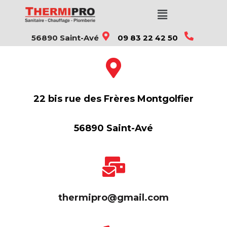
Aller
56890 Saint-Avé
09 83 22 42 50
au
contenu
22 bis rue des Frères Montgolfier
56890 Saint-Avé
thermipro@gmail.com