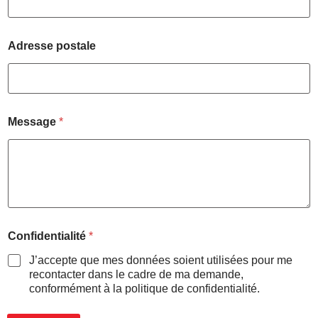
Adresse postale
Message
*
N
Confidentialité
*
o
m
J’accepte que mes données soient utilisées pour me
T
recontacter dans le cadre de ma demande,
é
conformément à la politique de confidentialité.
l
é