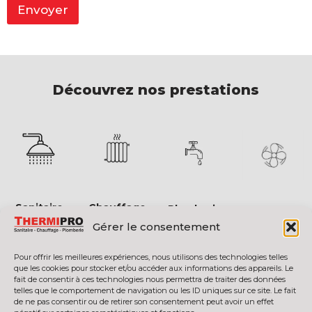
p
Envoyer
h
o
n
e
N
o
Découvrez nos prestations
m
Sanitaire
Chauffage
Plomberie
VMC
Gérer le consentement
Pour offrir les meilleures expériences, nous utilisons des technologies telles
que les cookies pour stocker et/ou accéder aux informations des appareils. Le
fait de consentir à ces technologies nous permettra de traiter des données
Envie de sublimer votre confort ?
telles que le comportement de navigation ou les ID uniques sur ce site. Le fait
de ne pas consentir ou de retirer son consentement peut avoir un effet